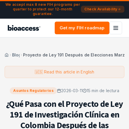
Navigated to ¿Qué Pasa con el Proyecto de Ley 191 de Inve
Skip to main content
We accept max 8 new FIH programs per
quarter to protect our 12-month
Check Availability
guarantee.
Get my FIH roadmap
Blog
Proyecto de Ley 191 Después de Elecciones Marzo
🇺🇸 Read this article in English
2026-03-11
15
min de lectura
Asuntos Regulatorios
¿Qué Pasa con el Proyecto de Ley
191 de Investigación Clínica en
Colombia Después de las