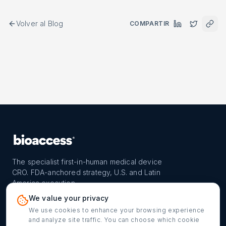
Volver al Blog
COMPARTIR
The specialist first-in-human medical device
CRO. FDA-anchored strategy, U.S. and Latin
America execution.
PROGRAM
REACH
CONTACT
We value your privacy
FIH-12™ model
Countries
info@bioaccessla.com
We use cookies to enhance your browsing experience
and analyze site traffic. You can choose which cookie
Launch Planner
Market Access
Get my FIH roadmap