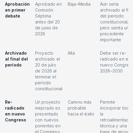
Aprobación
Aprobado en
Baja–Media
Aún sería
en primer
Comisión
archivado al fina
debate
Séptima
del período
antes del 20
constitucional,
de junio de
pero sienta un
2026
precedente
importante
Archivado
Proyecto
Alta
Debe ser re-
al final del
archivado el
radicado en el
período
20 de julio
nuevo Congres
de 2026 al
2026–2030
terminar el
período
constitucional
Re-
Un proyecto
Camino más
Permite
radicado
mejorado es
probable
incorporar toda
en nuevo
presentado
hacia el éxito
la
Congreso
con nuevos
retroalimentació
ponentes en
técnica y una
el Congreso
base de apoyo